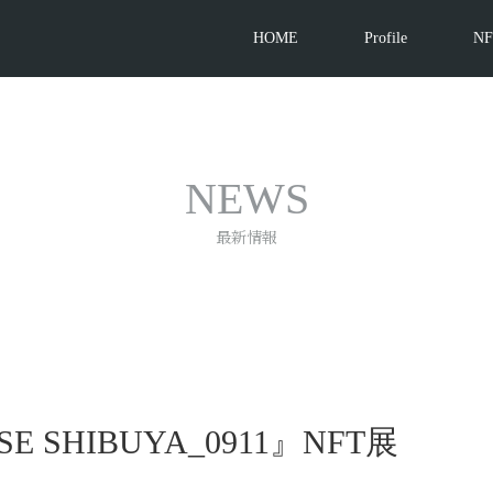
HOME
Profile
NF
…
NEWS
最新情報
 SHIBUYA_0911』NFT展