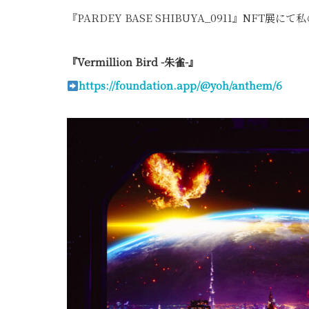
『PARDEY BASE SHIBUYA_0911』NF
『Vermillion Bird -朱雀-』
https://foundation.app/@yoh/anthem/6